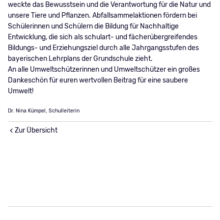
weckte das Bewusstsein und die Verantwortung für die Natur und
unsere Tiere und Pflanzen. Abfallsammelaktionen fördern bei
Schülerinnen und Schülern die Bildung für Nachhaltige
Entwicklung, die sich als schulart- und fächerübergreifendes
Bildungs- und Erziehungsziel durch alle Jahrgangsstufen des
bayerischen Lehrplans der Grundschule zieht.
An alle Umweltschützerinnen und Umweltschützer ein großes
Dankeschön für euren wertvollen Beitrag für eine saubere
Umwelt!
Dr. Nina Kümpel, Schulleiterin
Zur Übersicht
Navigation
Impressum
überspringen
Datenschutz
Suche
© 2026 Grundschule am Kirchplatz, Ismaning