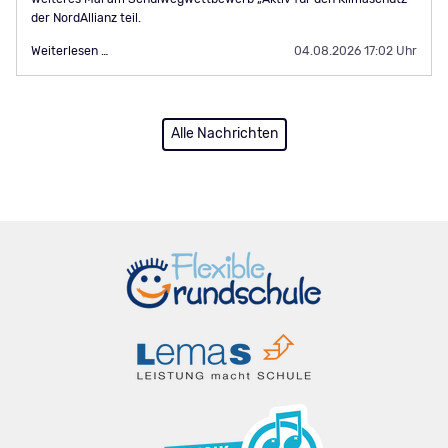
der NordAllianz teil.
Teilnahme
Weiterlesen …
04.08.2026 17:02 Uhr
am
Schulwegwettbewerb
„Aktiv
für
Alle Nachrichten
den
Klimaschutz“
der
NordAllianz