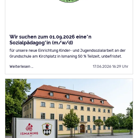
Wir suchen zum 01.09.2026 eine*n
Sozialpädagog*in (m/w/d)
für unsere neue Einrichtung Kinder- und Jugendsozialarbeit an der
Grundschule am Kirchplatz in Ismaning 50 % Teilzeit, unbefristet.
Wir
Weiterlesen …
17.06.2026 16:29 Uhr
suchen
zum
01.09.2026
eine*n
Sozialpädagog*in
(m/w/d)