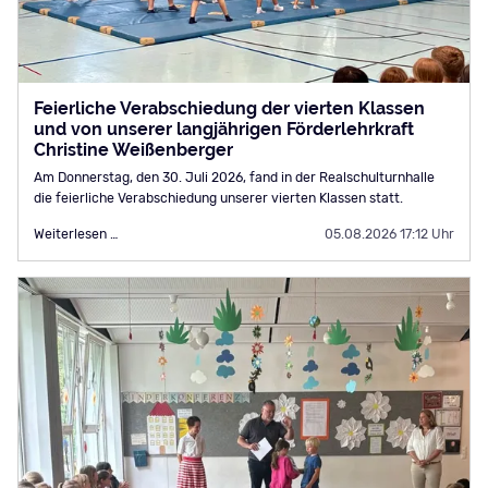
Feierliche Verabschiedung der vierten Klassen
und von unserer langjährigen Förderlehrkraft
Christine Weißenberger
Am Donnerstag, den 30. Juli 2026, fand in der Realschulturnhalle
die feierliche Verabschiedung unserer vierten Klassen statt.
Feierliche
Weiterlesen …
05.08.2026 17:12 Uhr
Verabschiedung
der
vierten
Klassen
und
von
unserer
langjährigen
Förderlehrkraft
Christine
Weißenberger